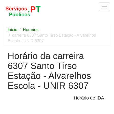
Togg
navig
Início
Horarios
carreira 6307 Santo Tirso Estação - Alvarelhos
Escola - UNIR 6307
Horário da carreira
6307 Santo Tirso
Estação - Alvarelhos
Escola - UNIR 6307
Horário de IDA