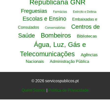
Republicana GNR
Freguesias
Farmácias
Exército e Defesa
Escolas e Ensino
Embaixadas e
Centros de
Consulados
Conservatórias
Bombeiros
Saúde
Bibliotecas
Água, Luz, Gás e
Telecomunicações
Agências
Nacionais
Administração Pública
© 2026 servicospublicos.pt
Quem Somos
|
Politica de Privacidade