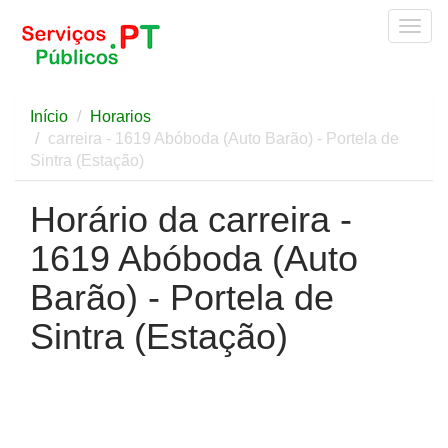
Togg
navig
Início
Horarios
carreira - 1619 Abóboda (Auto Barão) - Portela de
Sintra (Estação)
Horário da carreira -
1619 Abóboda (Auto
Barão) - Portela de
Sintra (Estação)