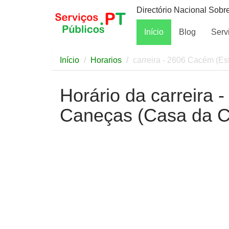
Directório Nacional Sobr
Início
Blog
Serv
Início
Horarios
carreira - 2606 Cacém (Es
Horário da carreira 
Caneças (Casa da C