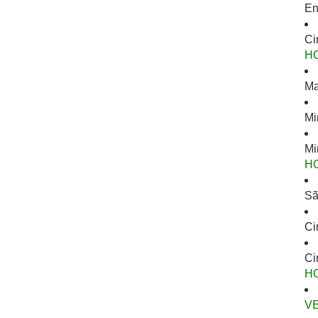
En
Ci
H
Ma
Mi
Mi
H
Sã
Ci
Ci
H
V