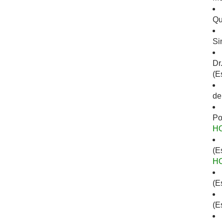
Qu
Si
Dr
(E
de
Po
H
(E
H
(E
(E