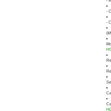
- 
- 
- 
(M
Mo
H
Re
Re
Se
Ca
Ca
H