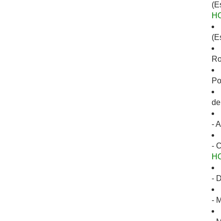
(E
H
(E
Ro
Po
de
- 
- 
H
- 
- 