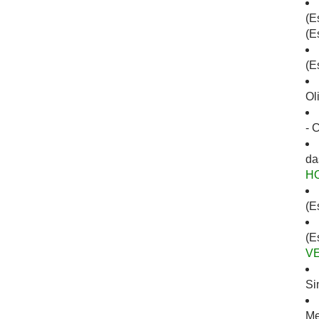
(E
(E
(E
Ol
- 
da
H
(E
(E
V
Si
Me