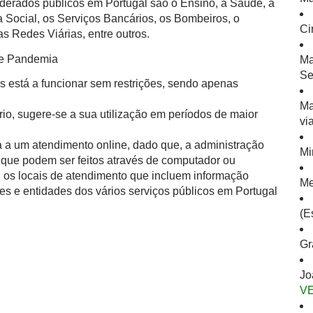
derados públicos em Portugal são o Ensino, a Saúde, a
 Social, os Serviços Bancários, os Bombeiros, o
Ci
s Redes Viárias, entre outros.
de Pandemia
Ma
Se
s está a funcionar sem restrições, sendo apenas
Ma
io, sugere-se a sua utilização em períodos de maior
vi
 a um atendimento online, dado que, a administração
Mi
is que podem ser feitos através de computador ou
l os locais de atendimento que incluem informação
Me
es e entidades dos vários serviços públicos em Portugal
(E
Gr
Jo
V