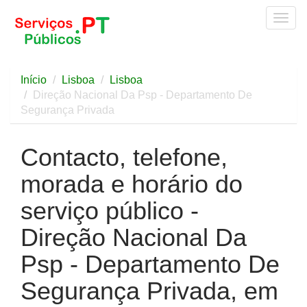
Togg
navig
Início
Lisboa
Lisboa
Direção Nacional Da Psp - Departamento De
Segurança Privada
Contacto, telefone,
morada e horário do
serviço público -
Direção Nacional Da
Psp - Departamento De
Segurança Privada, em