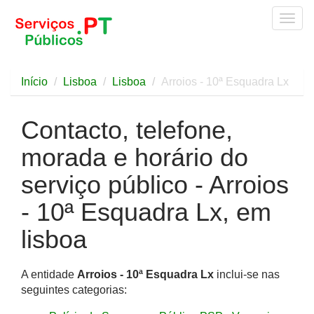
Togg
navig
Início
Lisboa
Lisboa
Arroios - 10ª Esquadra Lx
Contacto, telefone,
morada e horário do
serviço público - Arroios
- 10ª Esquadra Lx, em
lisboa
A entidade
Arroios - 10ª Esquadra Lx
inclui-se nas
seguintes categorias: