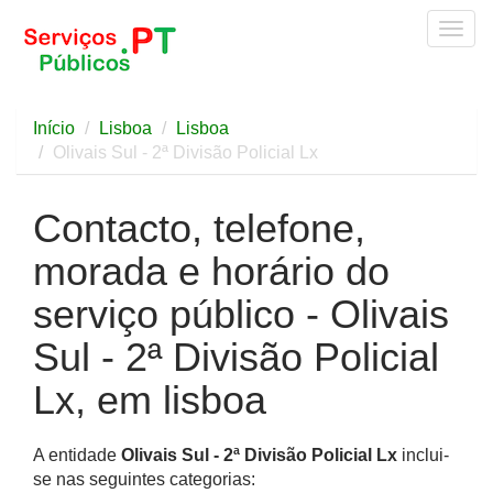
Togg
navig
Início
Lisboa
Lisboa
Olivais Sul - 2ª Divisão Policial Lx
Contacto, telefone,
morada e horário do
serviço público - Olivais
Sul - 2ª Divisão Policial
Lx, em lisboa
A entidade
Olivais Sul - 2ª Divisão Policial Lx
inclui-
se nas seguintes categorias: