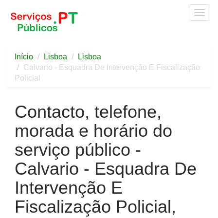
Togg
navig
Início
Lisboa
Lisboa
Calvario - Esquadra De Intervenção E Fiscalização
Policial
Contacto, telefone,
morada e horário do
serviço público -
Calvario - Esquadra De
Intervenção E
Fiscalização Policial,