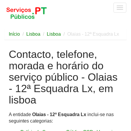
Togg
navig
Início
Lisboa
Lisboa
Olaias - 12ª Esquadra Lx
Contacto, telefone,
morada e horário do
serviço público - Olaias
- 12ª Esquadra Lx, em
lisboa
A entidade
Olaias - 12ª Esquadra Lx
inclui-se nas
seguintes categorias: