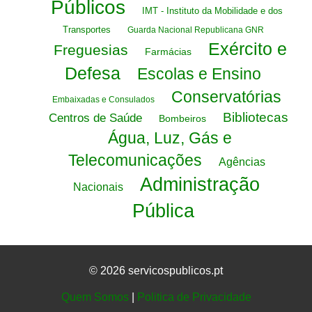
Públicos
IMT - Instituto da Mobilidade e dos
Transportes
Guarda Nacional Republicana GNR
Exército e
Freguesias
Farmácias
Defesa
Escolas e Ensino
Conservatórias
Embaixadas e Consulados
Bibliotecas
Centros de Saúde
Bombeiros
Água, Luz, Gás e
Telecomunicações
Agências
Administração
Nacionais
Pública
© 2026 servicospublicos.pt
Quem Somos
|
Politica de Privacidade