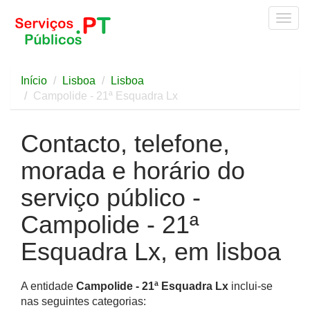
Togg
navig
Início
Lisboa
Lisboa
Campolide - 21ª Esquadra Lx
Contacto, telefone,
morada e horário do
serviço público -
Campolide - 21ª
Esquadra Lx, em lisboa
A entidade
Campolide - 21ª Esquadra Lx
inclui-se
nas seguintes categorias: