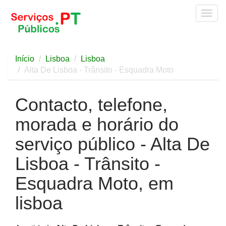
Togg
navig
Início
Lisboa
Lisboa
Alta De Lisboa - Trânsito - Esquadra Moto
Contacto, telefone,
morada e horário do
serviço público - Alta De
Lisboa - Trânsito -
Esquadra Moto, em
lisboa