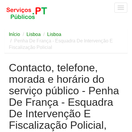
Togg
navig
Início
Lisboa
Lisboa
Penha De França - Esquadra De Intervenção E
Fiscalização Policial
Contacto, telefone,
morada e horário do
serviço público - Penha
De França - Esquadra
De Intervenção E
Fiscalização Policial,