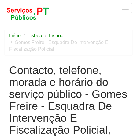
Togg
navig
Início
Lisboa
Lisboa
Gomes Freire - Esquadra De Intervenção E
Fiscalização Policial
Contacto, telefone,
morada e horário do
serviço público - Gomes
Freire - Esquadra De
Intervenção E
Fiscalização Policial,