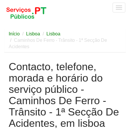
Togg
navig
Início
Lisboa
Lisboa
Caminhos De Ferro - Trânsito - 1ª Secção De
Acidentes
Contacto, telefone,
morada e horário do
serviço público -
Caminhos De Ferro -
Trânsito - 1ª Secção De
Acidentes, em lisboa