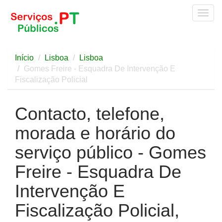
Togg
navig
Início
Lisboa
Lisboa
Gomes Freire - Esquadra De Intervenção E
Fiscalização Policial
Contacto, telefone,
morada e horário do
serviço público - Gomes
Freire - Esquadra De
Intervenção E
Fiscalização Policial,