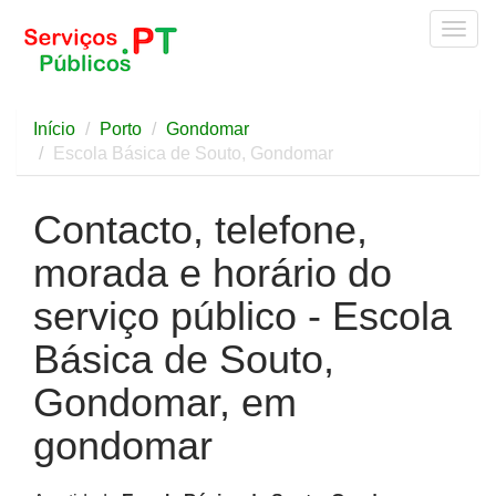
Togg
navig
Início
Porto
Gondomar
Escola Básica de Souto, Gondomar
Contacto, telefone,
morada e horário do
serviço público - Escola
Básica de Souto,
Gondomar, em
gondomar