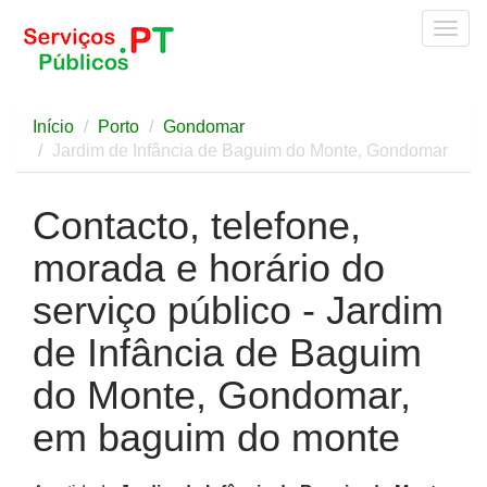
Togg
navig
Início
Porto
Gondomar
Jardim de Infância de Baguim do Monte, Gondomar
Contacto, telefone,
morada e horário do
serviço público - Jardim
de Infância de Baguim
do Monte, Gondomar,
em baguim do monte