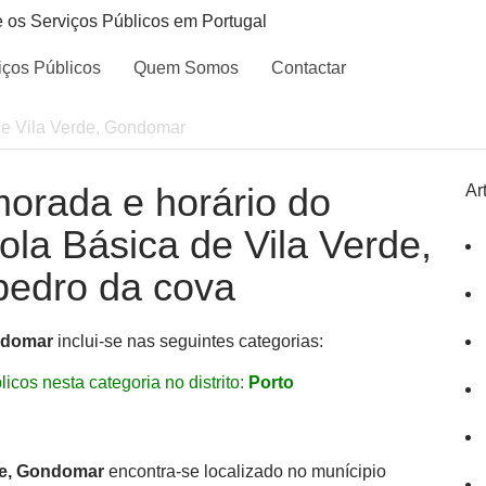
e os Serviços Públicos em Portugal
iços Públicos
Quem Somos
Contactar
de Vila Verde, Gondomar
morada e horário do
Ar
cola Básica de Vila Verde,
edro da cova
ondomar
inclui-se nas seguintes categorias:
icos nesta categoria no distrito:
Porto
de, Gondomar
encontra-se localizado no munícipio