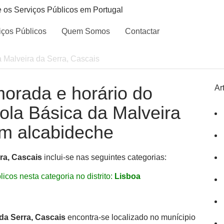
e os Serviços Públicos em Portugal
iços Públicos
Quem Somos
Contactar
 Malveira da Serra, Cascais
morada e horário do
Ar
cola Básica da Malveira
em alcabideche
ra, Cascais
inclui-se nas seguintes categorias:
icos nesta categoria no distrito:
Lisboa
da Serra, Cascais
encontra-se localizado no munícipio