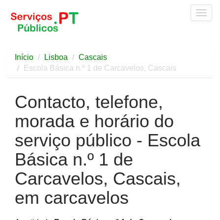
Togg
navig
Início
Lisboa
Cascais
Escola Básica n.º 1 de Carcavelos, Cascais
Contacto, telefone,
morada e horário do
serviço público - Escola
Básica n.º 1 de
Carcavelos, Cascais,
em carcavelos