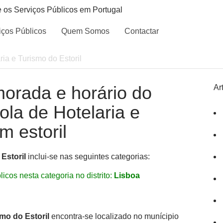
e os Serviços Públicos em Portugal
iços Públicos
Quem Somos
Contactar
ria e Turismo do Estoril
morada e horário do
Ar
ola de Hotelaria e
m estoril
Estoril
inclui-se nas seguintes categorias:
icos nesta categoria no distrito:
Lisboa
smo do Estoril
encontra-se localizado no munícipio