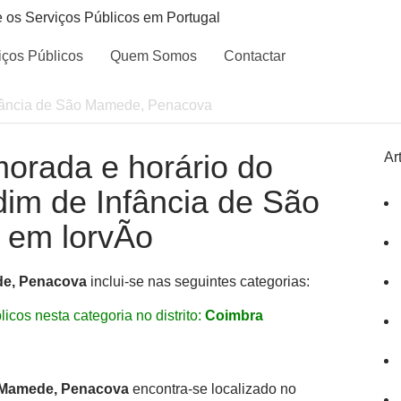
e os Serviços Públicos em Portugal
iços Públicos
Quem Somos
Contactar
nfância de São Mamede, Penacova
morada e horário do
Ar
rdim de Infância de São
 em lorvÃo
de, Penacova
inclui-se nas seguintes categorias:
icos nesta categoria no distrito:
Coimbra
o Mamede, Penacova
encontra-se localizado no