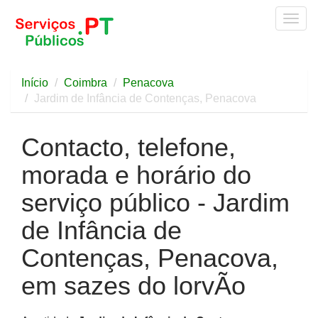
Togg
navig
Início
Coimbra
Penacova
Jardim de Infância de Contenças, Penacova
Contacto, telefone,
morada e horário do
serviço público - Jardim
de Infância de
Contenças, Penacova,
em sazes do lorvÃo