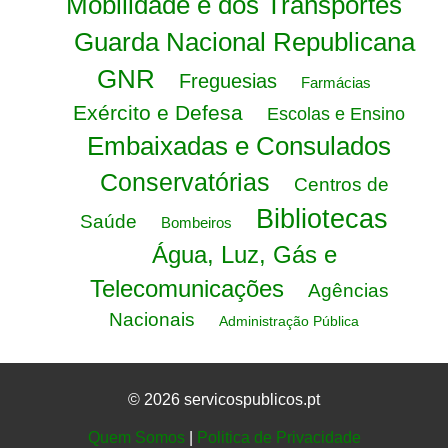
Mobilidade e dos Transportes
Guarda Nacional Republicana
GNR
Freguesias
Farmácias
Exército e Defesa
Escolas e Ensino
Embaixadas e Consulados
Conservatórias
Centros de
Bibliotecas
Saúde
Bombeiros
Água, Luz, Gás e
Telecomunicações
Agências
Nacionais
Administração Pública
© 2026 servicospublicos.pt
Quem Somos
|
Politica de Privacidade