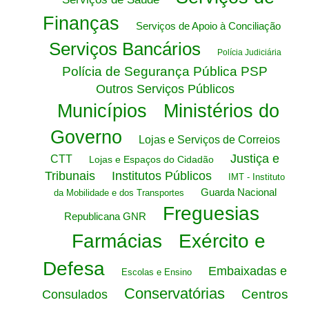
Finanças
Serviços de Apoio à Conciliação
Serviços Bancários
Polícia Judiciária
Polícia de Segurança Pública PSP
Outros Serviços Públicos
Municípios
Ministérios do
Governo
Lojas e Serviços de Correios
Justiça e
CTT
Lojas e Espaços do Cidadão
Tribunais
Institutos Públicos
IMT - Instituto
Guarda Nacional
da Mobilidade e dos Transportes
Freguesias
Republicana GNR
Farmácias
Exército e
Defesa
Embaixadas e
Escolas e Ensino
Conservatórias
Centros
Consulados