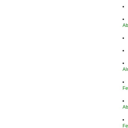
Ab
Al
Fe
Ab
Fe