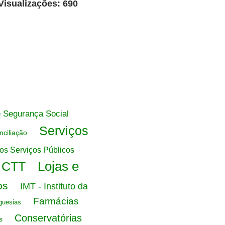
Visualizações: 690
e Segurança Social
Serviços
nciliação
os Serviços Públicos
Lojas e
s CTT
os
IMT - Instituto da
Farmácias
guesias
Conservatórias
s