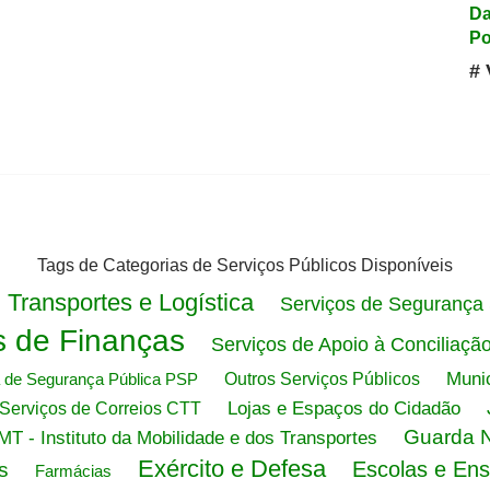
Da
Po
# 
Tags de Categorias de Serviços Públicos Disponíveis
Transportes e Logística
Serviços de Segurança 
s de Finanças
Serviços de Apoio à Conciliaçã
Muni
a de Segurança Pública PSP
Outros Serviços Públicos
Lojas e Espaços do Cidadão
 Serviços de Correios CTT
Guarda N
MT - Instituto da Mobilidade e dos Transportes
Exército e Defesa
Escolas e Ens
s
Farmácias