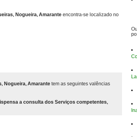
ueiras, Nogueira, Amarante
encontra-se localizado no
Ou
po
Co
La
as, Nogueira, Amarante
tem as seguintes valências
ispensa a consulta dos Serviços competentes,
In