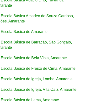
Escola Básica Acácio Lino, Travanca,
arante
Escola Básica Amadeo de Souza Cardoso,
lões, Amarante
Escola Básica de Amarante
Escola Básica de Barracão, São Gonçalo,
arante
Escola Básica de Bela Vista, Amarante
Escola Básica de Freixo de Cima, Amarante
Escola Básica de Igreja, Lomba, Amarante
Escola Básica de Igreja, Vila Caiz, Amarante
Escola Básica de Lama, Amarante