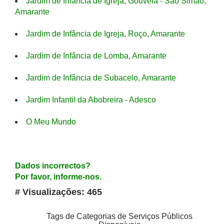
Jardim de Infância de Igreja, Gouveia - São Simão,
Amarante
Jardim de Infância de Igreja, Roço, Amarante
Jardim de Infância de Lomba, Amarante
Jardim de Infância de Subacelo, Amarante
Jardim Infantil da Abobreira - Adesco
O Meu Mundo
Dados incorrectos?
Por favor, informe-nos.
# Visualizações: 465
Tags de Categorias de Serviços Públicos