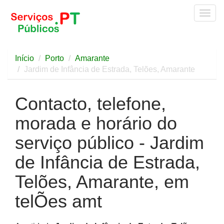
Togg
navig
Início
Porto
Amarante
Jardim de Infância de Estrada, Telões, Amarante
Contacto, telefone,
morada e horário do
serviço público - Jardim
de Infância de Estrada,
Telões, Amarante, em
telÕes amt