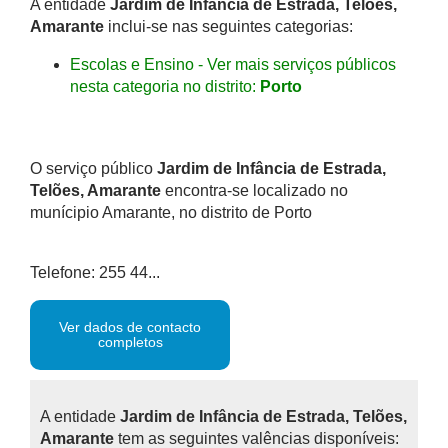
A entidade
Jardim de Infância de Estrada, Telões,
Amarante
inclui-se nas seguintes categorias:
Escolas e Ensino - Ver mais serviços públicos
nesta categoria no distrito:
Porto
O serviço público
Jardim de Infância de Estrada,
Telões, Amarante
encontra-se localizado no
munícipio Amarante, no distrito de Porto
Telefone: 255 44...
Ver dados de contacto
completos
A entidade
Jardim de Infância de Estrada, Telões,
Amarante
tem as seguintes valências disponíveis: