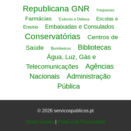
Republicana GNR
Freguesias
Farmácias
Escolas e
Exército e Defesa
Embaixadas e Consulados
Ensino
Conservatórias
Centros de
Bibliotecas
Saúde
Bombeiros
Água, Luz, Gás e
Agências
Telecomunicações
Nacionais
Administração
Pública
© 2026 servicospublicos.pt
Quem Somos
|
Politica de Privacidade