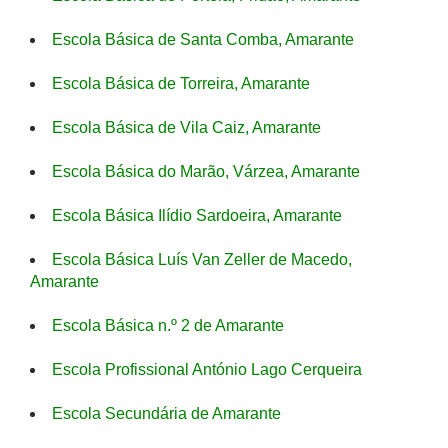
Escola Básica de Santa Comba, Amarante
Escola Básica de Torreira, Amarante
Escola Básica de Vila Caiz, Amarante
Escola Básica do Marão, Várzea, Amarante
Escola Básica Ilídio Sardoeira, Amarante
Escola Básica Luís Van Zeller de Macedo,
Amarante
Escola Básica n.º 2 de Amarante
Escola Profissional António Lago Cerqueira
Escola Secundária de Amarante