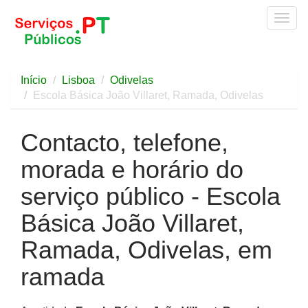
Togg
navig
Início
Lisboa
Odivelas
Escola Básica João Villaret, Ramada, Odivelas
Contacto, telefone,
morada e horário do
serviço público - Escola
Básica João Villaret,
Ramada, Odivelas, em
ramada