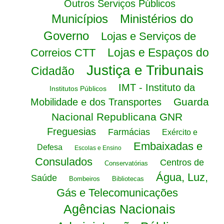
Outros Serviços Públicos
Municípios
Ministérios do
Governo
Lojas e Serviços de
Lojas e Espaços do
Correios CTT
Justiça e Tribunais
Cidadão
IMT - Instituto da
Institutos Públicos
Guarda
Mobilidade e dos Transportes
Nacional Republicana GNR
Freguesias
Farmácias
Exército e
Embaixadas e
Defesa
Escolas e Ensino
Consulados
Centros de
Conservatórias
Água, Luz,
Saúde
Bombeiros
Bibliotecas
Gás e Telecomunicações
Agências Nacionais