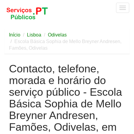
Togg
navig
Início
Lisboa
Odivelas
Escola Básica Sophia de Mello Breyner Andresen,
Famões, Odivelas
Contacto, telefone,
morada e horário do
serviço público - Escola
Básica Sophia de Mello
Breyner Andresen,
Famões, Odivelas, em