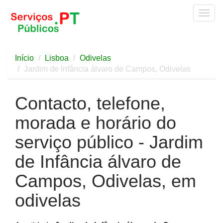
Togg
navig
Início
Lisboa
Odivelas
Jardim de Infância álvaro de Campos, Odivelas
Contacto, telefone,
morada e horário do
serviço público - Jardim
de Infância álvaro de
Campos, Odivelas, em
odivelas