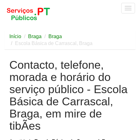
Togg
navig
Início
Braga
Braga
Escola Básica de Carrascal, Braga
Contacto, telefone,
morada e horário do
serviço público - Escola
Básica de Carrascal,
Braga, em mire de
tibÃes