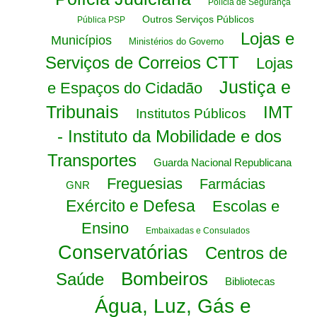
Polícia de Segurança
Outros Serviços Públicos
Pública PSP
Lojas e
Municípios
Ministérios do Governo
Serviços de Correios CTT
Lojas
Justiça e
e Espaços do Cidadão
Tribunais
IMT
Institutos Públicos
- Instituto da Mobilidade e dos
Transportes
Guarda Nacional Republicana
Freguesias
Farmácias
GNR
Exército e Defesa
Escolas e
Ensino
Embaixadas e Consulados
Conservatórias
Centros de
Bombeiros
Saúde
Bibliotecas
Água, Luz, Gás e