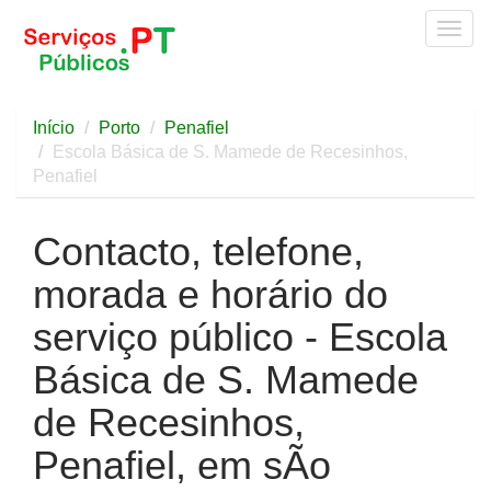
Togg
navig
Início
Porto
Penafiel
Escola Básica de S. Mamede de Recesinhos,
Penafiel
Contacto, telefone,
morada e horário do
serviço público - Escola
Básica de S. Mamede
de Recesinhos,
Penafiel, em sÃo