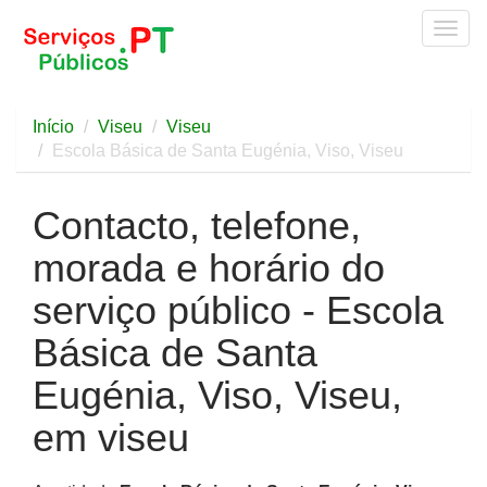
Togg
navig
Início
Viseu
Viseu
Escola Básica de Santa Eugénia, Viso, Viseu
Contacto, telefone,
morada e horário do
serviço público - Escola
Básica de Santa
Eugénia, Viso, Viseu,
em viseu