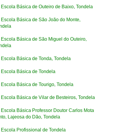
Escola Básica de Outeiro de Baixo, Tondela
Escola Básica de São João do Monte,
ndela
Escola Básica de São Miguel do Outeiro,
ndela
Escola Básica de Tonda, Tondela
Escola Básica de Tondela
Escola Básica de Tourigo, Tondela
Escola Básica de Vilar de Besteiros, Tondela
Escola Básica Professor Doutor Carlos Mota
nto, Lajeosa do Dão, Tondela
Escola Profissional de Tondela