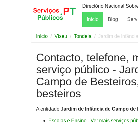
Directório Nacional Sobr
Início
Blog
Serv
Início
Viseu
Tondela
Jardim de Infânci
Contacto, telefone, 
serviço público - Jar
Campo de Besteiros
besteiros
A entidade
Jardim de Infância de Campo de 
Escolas e Ensino - Ver mais serviços públ