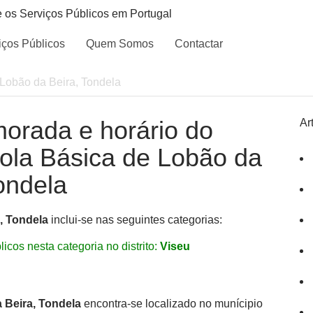
e os Serviços Públicos em Portugal
iços Públicos
Quem Somos
Contactar
Lobão da Beira, Tondela
morada e horário do
Ar
cola Básica de Lobão da
ondela
, Tondela
inclui-se nas seguintes categorias:
icos nesta categoria no distrito:
Viseu
 Beira, Tondela
encontra-se localizado no munícipio