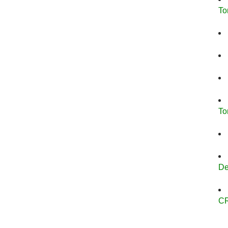
To
To
De
C