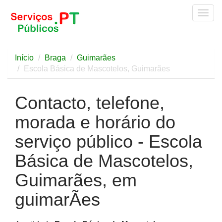
Togg
navig
Início
Braga
Guimarães
Escola Básica de Mascotelos, Guimarães
Contacto, telefone,
morada e horário do
serviço público - Escola
Básica de Mascotelos,
Guimarães, em
guimarÃes