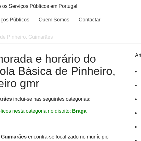
e os Serviços Públicos em Portugal
iços Públicos
Quem Somos
Contactar
 de Pinheiro, Guimarães
morada e horário do
Ar
cola Básica de Pinheiro,
eiro gmr
arães
inclui-se nas seguintes categorias:
icos nesta categoria no distrito:
Braga
, Guimarães
encontra-se localizado no munícipio