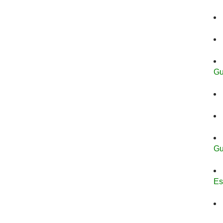
Gu
Gu
Es