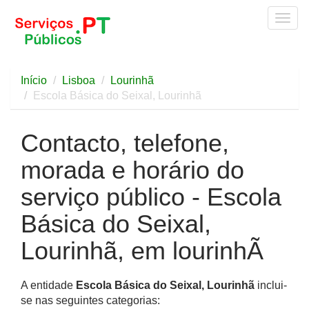
Togg
navig
Início
Lisboa
Lourinhã
Escola Básica do Seixal, Lourinhã
Contacto, telefone,
morada e horário do
serviço público - Escola
Básica do Seixal,
Lourinhã, em lourinhÃ
A entidade
Escola Básica do Seixal, Lourinhã
inclui-
se nas seguintes categorias: