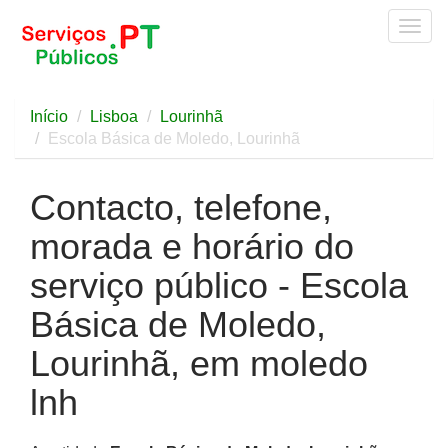
Togg
navig
Início
Lisboa
Lourinhã
Escola Básica de Moledo, Lourinhã
Contacto, telefone,
morada e horário do
serviço público - Escola
Básica de Moledo,
Lourinhã, em moledo
lnh