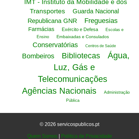
IMT - Instituto da Mobilidade e dos
Transportes
Guarda Nacional
Freguesias
Republicana GNR
Farmácias
Exército e Defesa
Escolas e
Embaixadas e Consulados
Ensino
Conservatórias
Centros de Saúde
Água,
Bibliotecas
Bombeiros
Luz, Gás e
Telecomunicações
Agências Nacionais
Administração
Pública
© 2026 servicospublicos.pt
Quem Somos
|
Politica de Privacidade