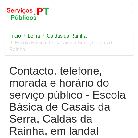
Togg
navig
Início
Leiria
Caldas da Rainha
Escola Básica de Casais da Serra, Caldas da
Rainha
Contacto, telefone,
morada e horário do
serviço público - Escola
Básica de Casais da
Serra, Caldas da
Rainha, em landal