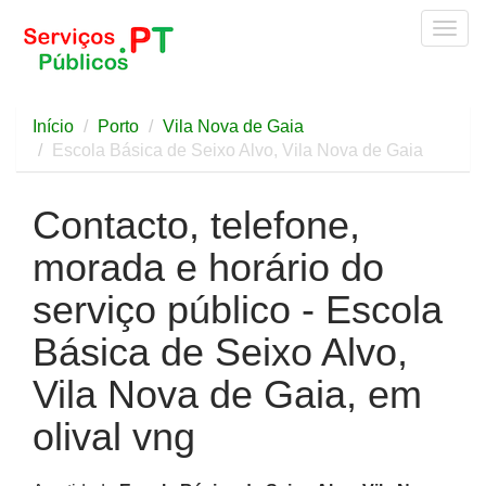
Togg
navig
Início
Porto
Vila Nova de Gaia
Escola Básica de Seixo Alvo, Vila Nova de Gaia
Contacto, telefone,
morada e horário do
serviço público - Escola
Básica de Seixo Alvo,
Vila Nova de Gaia, em
olival vng