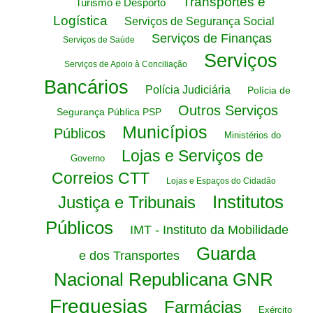
Transportes e
Turismo e Desporto
Logística
Serviços de Segurança Social
Serviços de Finanças
Serviços de Saúde
Serviços
Serviços de Apoio à Conciliação
Bancários
Polícia Judiciária
Polícia de
Outros Serviços
Segurança Pública PSP
Municípios
Públicos
Ministérios do
Lojas e Serviços de
Governo
Correios CTT
Lojas e Espaços do Cidadão
Institutos
Justiça e Tribunais
Públicos
IMT - Instituto da Mobilidade
Guarda
e dos Transportes
Nacional Republicana GNR
Freguesias
Farmácias
Exército