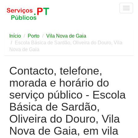
Togg
navig
Início
Porto
Vila Nova de Gaia
Escola Básica de Sardão, Oliveira do Douro, Vila
Nova de Gaia
Contacto, telefone,
morada e horário do
serviço público - Escola
Básica de Sardão,
Oliveira do Douro, Vila
Nova de Gaia, em vila