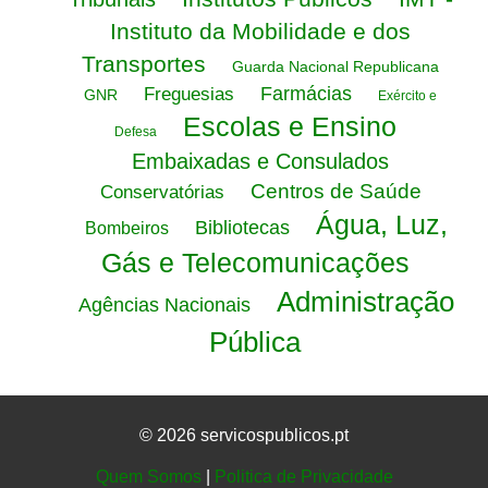
Instituto da Mobilidade e dos
Transportes
Guarda Nacional Republicana
Farmácias
Freguesias
GNR
Exército e
Escolas e Ensino
Defesa
Embaixadas e Consulados
Centros de Saúde
Conservatórias
Água, Luz,
Bibliotecas
Bombeiros
Gás e Telecomunicações
Administração
Agências Nacionais
Pública
© 2026 servicospublicos.pt
Quem Somos
|
Politica de Privacidade