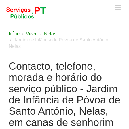
Togg
navig
Início
Viseu
Nelas
Jardim de Infância de Póvoa de Santo António,
Nelas
Contacto, telefone,
morada e horário do
serviço público - Jardim
de Infância de Póvoa de
Santo António, Nelas,
em canas de senhorim