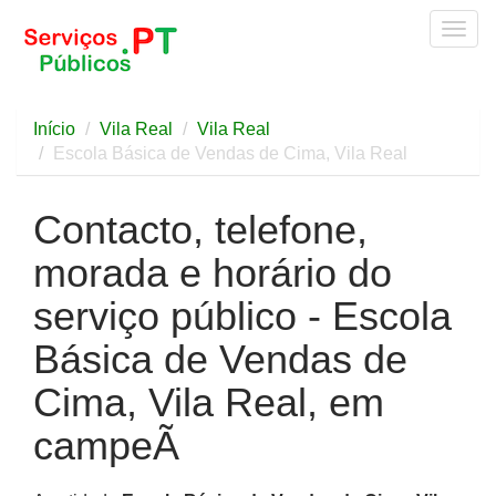
Togg
navig
Início
Vila Real
Vila Real
Escola Básica de Vendas de Cima, Vila Real
Contacto, telefone,
morada e horário do
serviço público - Escola
Básica de Vendas de
Cima, Vila Real, em
campeÃ