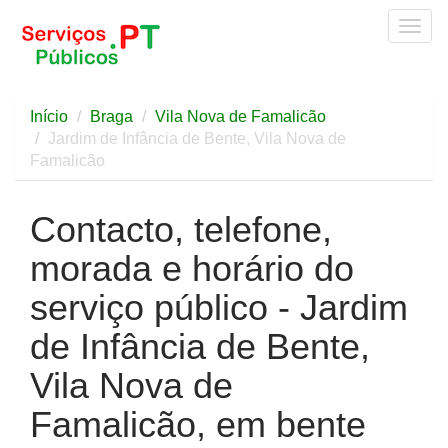
Togg
navig
Início
Braga
Vila Nova de Famalicão
Jardim de Infância de Bente, Vila Nova de
Famalicão
Contacto, telefone,
morada e horário do
serviço público - Jardim
de Infância de Bente,
Vila Nova de
Famalicão, em bente