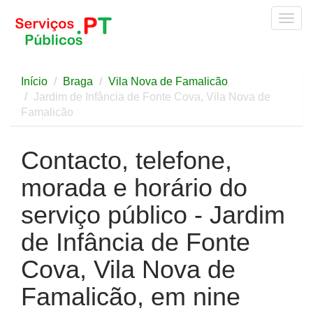
Togg
navig
Início
Braga
Vila Nova de Famalicão
Jardim de Infância de Fonte Cova, Vila Nova de
Famalicão
Contacto, telefone,
morada e horário do
serviço público - Jardim
de Infância de Fonte
Cova, Vila Nova de
Famalicão, em nine