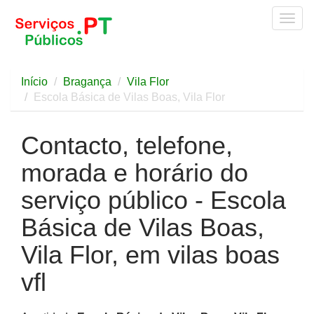
Togg
navig
Início
Bragança
Vila Flor
Escola Básica de Vilas Boas, Vila Flor
Contacto, telefone,
morada e horário do
serviço público - Escola
Básica de Vilas Boas,
Vila Flor, em vilas boas
vfl