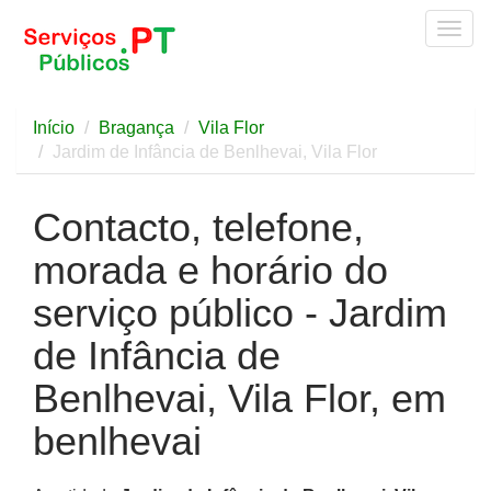
Togg
navig
Início
Bragança
Vila Flor
Jardim de Infância de Benlhevai, Vila Flor
Contacto, telefone,
morada e horário do
serviço público - Jardim
de Infância de
Benlhevai, Vila Flor, em
benlhevai